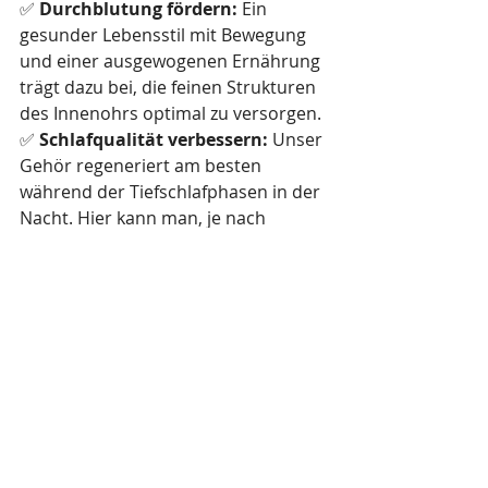
✅ 
Durchblutung fördern:
 Ein 
gesunder Lebensstil mit Bewegung 
und einer ausgewogenen Ernährung 
trägt dazu bei, die feinen Strukturen 
des Innenohrs optimal zu versorgen.
✅ 
Schlafqualität verbessern:
 Unser 
Gehör regeneriert am besten 
während der Tiefschlafphasen in der 
Nacht. Hier kann man, je nach 
Situation, mit naturheilkundlichen 
Präparaten wertvolle Unterstützung 
leisten. 
Ihr Weg zu besserem Hören
Unser Gehör ist ein echtes 
Meisterwerk der Natur – 
hochempfindlich, leistungsfähig und 
dennoch anfällig für Belastungen. 