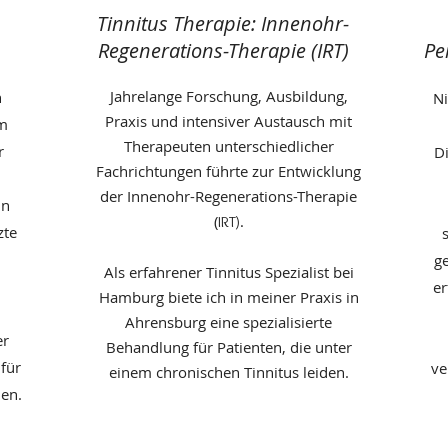
Tinnitus Therapie: Innenohr-
Regenerations-Therapie
(IRT)
Pe
Jahrelange Forschung, Ausbildung,
h
Ni
Praxis und intensiver Austausch mit
om
Therapeuten unterschiedlicher
r
D
Fachrichtungen führte zur Entwicklung
der Innenohr-Regenerations-Therapie
in
(
IRT).
zte
ge
Als erfahrener Tinnitus Spezialist bei
er
Hamburg biete ich in meiner Praxis in
Ahrensburg eine spezialisierte
er
Behandlung für Patienten, die unter
für
ve
einem chronischen Tinnitus leiden.
en.