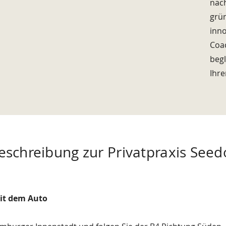
nach
grü
inno
Coac
begl
Ihr
eschreibung zur Privatpraxis Seed
mit dem Auto