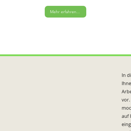
Mehr erfahren...
In d
Ihn
Arbe
vor.
mod
auf 
eing