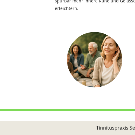
spürbar mehr innere Ruhe und Gelassen
erleichtern.
Zurück im Leben
Tinnituspraxis S