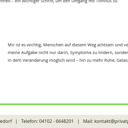
heit – ein wichtiger Schritt, um den Umgang mit Tinnitus zu
Mir ist es wichtig, Menschen auf diesem Weg achtsam und ver
meine Aufgabe nicht nur darin, Symptome zu lindern, sonde
in dem Veränderung möglich wird – hin zu mehr Ruhe, Gelass
eedorf | Telefon:
04102 - 6648201
| Mail:
kontakt@privat