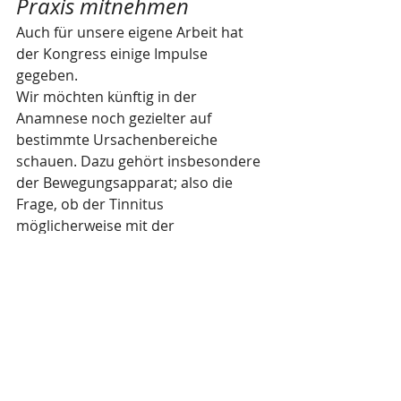
Praxis mitnehmen
Auch für unsere eigene Arbeit hat 
der Kongress einige Impulse 
gegeben.
Wir möchten künftig in der 
Anamnese noch gezielter auf 
bestimmte Ursachenbereiche 
schauen. Dazu gehört insbesondere 
der Bewegungsapparat; also die 
Frage, ob der Tinnitus 
möglicherweise mit der 
Halswirbelsäule, muskulären 
Spannungen oder dem Kiefer 
zusammenhängt.
Ein weiterer Bereich sind 
sogenannte Hörkonflikte. Gerade 
hier zeigt sich, dass manche 
Tinnitusformen einen ganz anderen 
therapeutischen Zugang brauchen 