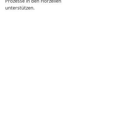
Prozesse in den Hörzellen 
unterstützen.
Anwendung der Low-Level-Lasertherapie 
bei Tinnitus, Hörsturz und Schwindel
Liegt jedoch keine Schädigung des 
Gehörs vor und ist die Hörkurve gut, 