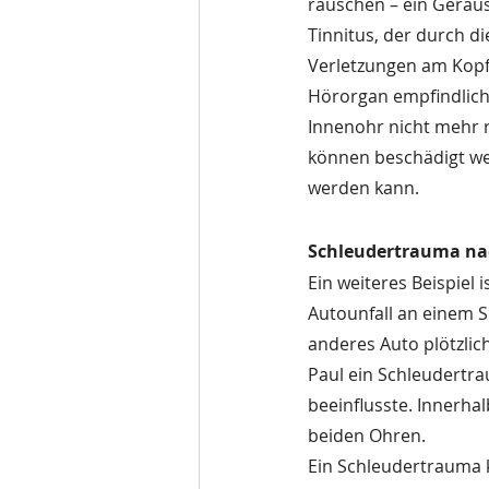
rauschen – ein Geräusc
Tinnitus, der durch d
Verletzungen am Kopf
Hörorgan empfindlich 
Innenohr nicht mehr ri
können beschädigt wer
werden kann.
Schleudertrauma na
Ein weiteres Beispiel 
Autounfall an einem Sc
anderes Auto plötzlich
Paul ein Schleudertr
beeinflusste. Innerha
beiden Ohren. 
Ein Schleudertrauma k