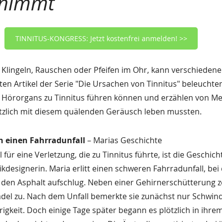
 nimmt
TINNITUS-KONGRESS: Jetzt kostenfrei anmelden! >>
e Klingeln, Rauschen oder Pfeifen im Ohr, kann verschieden
en Artikel der Serie "Die Ursachen von Tinnitus" beleuchten 
 Hörorgans zu Tinnitus führen können und erzählen von Me
ötzlich mit diesem quälenden Geräusch leben mussten.
h einen Fahrradunfall
 – Marias Geschichte
 für eine Verletzung, die zu Tinnitus führte, ist die Geschich
ikdesignerin. Maria erlitt einen schweren Fahrradunfall, bei 
den Asphalt aufschlug. Neben einer Gehirnerschütterung zo
del zu. Nach dem Unfall bemerkte sie zunächst nur Schwind
igkeit. Doch einige Tage später begann es plötzlich in ihrem