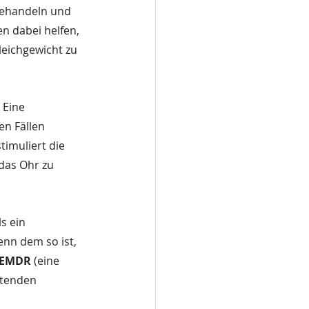
ehandeln und 
n dabei helfen, 
eichgewicht zu 
 Eine 
len Fällen 
imuliert die 
das Ohr zu 
s ein 
nn dem so ist, 
 EMDR 
(eine 
tenden 