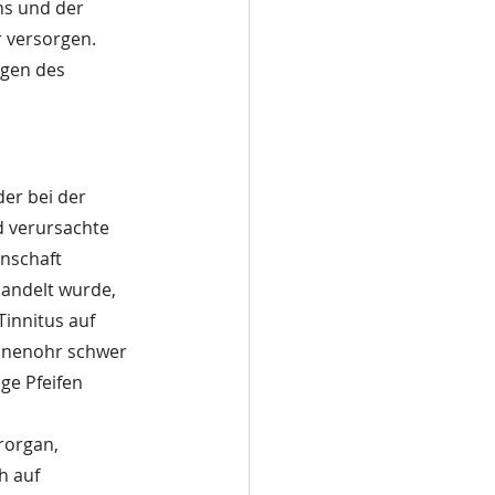
s und der 
 versorgen. 
gen des 
der bei der 
d verursachte 
nschaft 
andelt wurde, 
innitus auf 
Innenohr schwer 
ge Pfeifen 
rorgan, 
h auf 