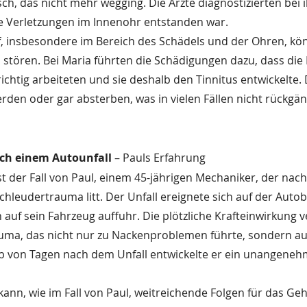
h, das nicht mehr wegging. Die Ärzte diagnostizierten bei i
ie Verletzungen im Innenohr entstanden war.
, insbesondere im Bereich des Schädels und der Ohren, kö
stören. Bei Maria führten die Schädigungen dazu, dass die 
chtig arbeiteten und sie deshalb den Tinnitus entwickelte. 
den oder gar absterben, was in vielen Fällen nicht rückgä
ch einem Autounfall
 – Pauls Erfahrung
ist der Fall von Paul, einem 45-jährigen Mechaniker, der nac
hleudertrauma litt. Der Unfall ereignete sich auf der Autoba
 auf sein Fahrzeug auffuhr. Die plötzliche Krafteinwirkung v
auma, das nicht nur zu Nackenproblemen führte, sondern au
lb von Tagen nach dem Unfall entwickelte er ein unangenehm
ann, wie im Fall von Paul, weitreichende Folgen für das Geh