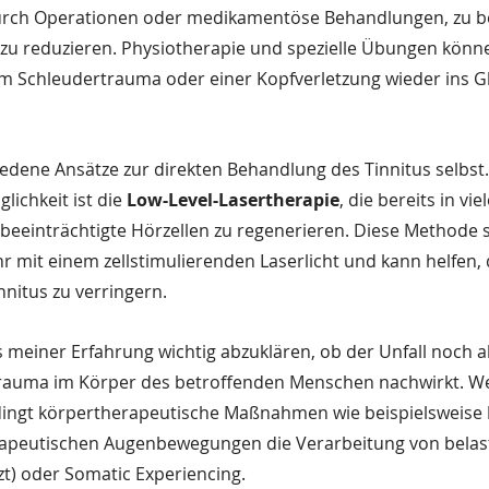
urch Operationen oder medikamentöse Behandlungen, zu b
zu reduzieren. Physiotherapie und spezielle Übungen könne
m Schleudertrauma oder einer Kopfverletzung wieder ins Gl
edene Ansätze zur direkten Behandlung des Tinnitus selbst.
ichkeit ist die 
Low-Level-Lasertherapie
, die bereits in vie
beeinträchtigte Hörzellen zu regenerieren. Diese Methode st
r mit einem zellstimulierenden Laserlicht und kann helfen, 
nitus zu verringern.
 meiner Erfahrung wichtig abzuklären, ob der Unfall noch al
auma im Körper des betroffenden Menschen nachwirkt. We
ingt körpertherapeutische Maßnahmen wie beispielsweise
rapeutischen Augenbewegungen die Verarbeitung von belas
zt) oder Somatic Experiencing.