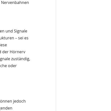
ie Nervenbahnen 
en und Signale 
kturen – sei es 
iese 
d der Hörnerv 
gnale zuständig, 
sche oder 
können jedoch 
egenden 