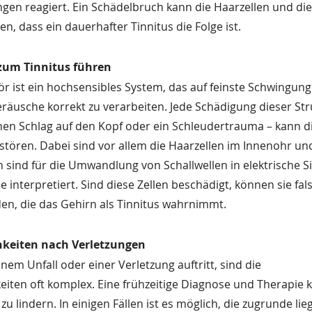
gen reagiert. Ein Schädelbruch kann die Haarzellen und d
n, dass ein dauerhafter Tinnitus die Folge ist.
zum Tinnitus führen
 ist ein hochsensibles System, das auf feinste Schwingung
räusche korrekt zu verarbeiten. Jede Schädigung dieser Stru
inen Schlag auf den Kopf oder ein Schleudertrauma – kann d
stören. Dabei sind vor allem die Haarzellen im Innenohr un
n sind für die Umwandlung von Schallwellen in elektrische Si
e interpretiert. Sind diese Zellen beschädigt, können sie fal
en, die das Gehirn als Tinnitus wahrnimmt.
keiten nach Verletzungen
em Unfall oder einer Verletzung auftritt, sind die 
iten oft komplex. Eine frühzeitige Diagnose und Therapie 
u lindern. In einigen Fällen ist es möglich, die zugrunde li