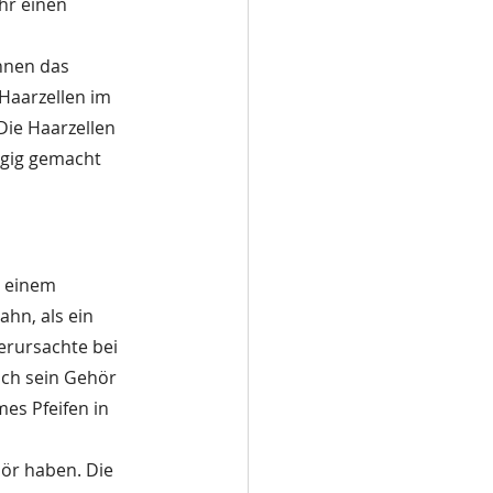
hr einen 
nnen das 
Haarzellen im 
Die Haarzellen 
ngig gemacht 
h einem 
hn, als ein 
erursachte bei 
ch sein Gehör 
es Pfeifen in 
ör haben. Die 