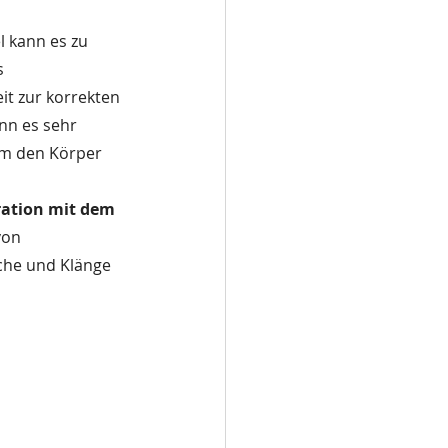
 kann es zu 
s 
t zur korrekten 
nn es sehr 
um den Körper 
ration mit dem 
von 
che und Klänge 