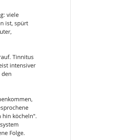
: viele 
 ist, spürt 
uter, 
auf. Tinnitus 
st intensiver 
 den 
ammenkommen, 
esprochene 
 hin köcheln".
system 
ene Folge.