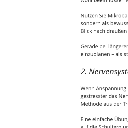
wohl beeinflussen 
Nutzen Sie Mikropau
sondern als bewuss
Blick nach draußen
Gerade bei längeren
einzuplanen – als st
2. Nervensyst
Wenn Anspannung st
gestresster das Ner
Methode aus der Tra
Eine einfache Übung
auf die Schultern u