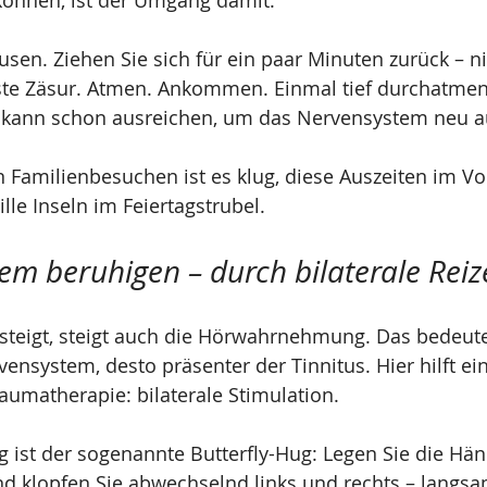
können, ist der Umgang damit.
sen. Ziehen Sie sich für ein paar Minuten zurück – nic
te Zäsur. Atmen. Ankommen. Einmal tief durchatme
 kann schon ausreichen, um das Nervensystem neu a
 Familienbesuchen ist es klug, diese Auszeiten im Vo
ille Inseln im Feiertagstrubel.
em beruhigen – durch bilaterale Reiz
eigt, steigt auch die Hörwahrnehmung. Das bedeutet
vensystem, desto präsenter der Tinnitus. Hier hilft e
umatherapie: bilaterale Stimulation.
 ist der sogenannte Butterfly-Hug: Legen Sie die Hän
nd klopfen Sie abwechselnd links und rechts – langsa