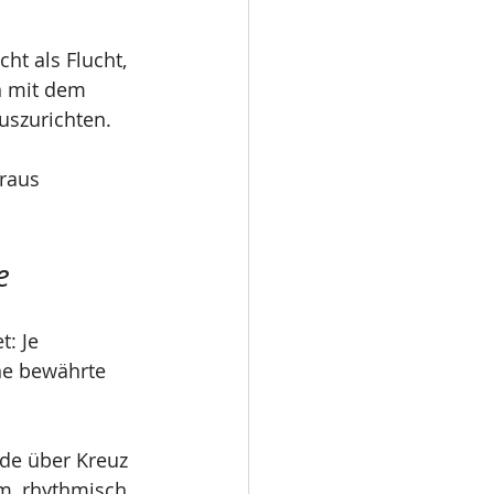
ht als Flucht, 
n mit dem 
uszurichten.
raus 
e
: Je 
ine bewährte 
de über Kreuz 
m, rhythmisch, 