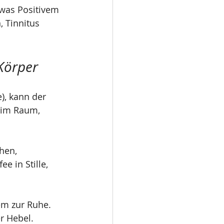
twas Positivem 
, Tinnitus 
Körper
), kann der 
 im Raum, 
hen, 
 in Stille, 
em zur Ruhe. 
er Hebel.