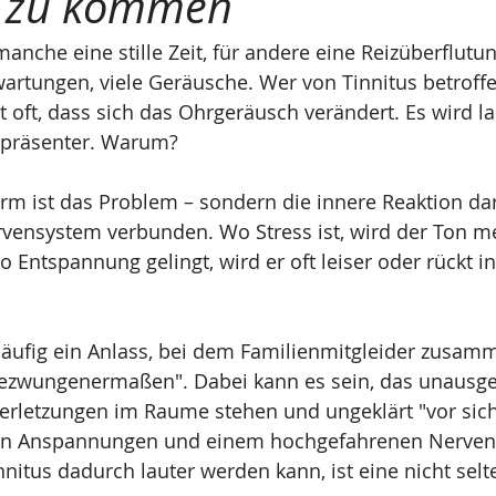
e zu kommen
nche eine stille Zeit, für andere eine Reizüberflutung
artungen, viele Geräusche. Wer von Tinnitus betroffen
t oft, dass sich das Ohrgeräusch verändert. Es wird la
 präsenter. Warum?
rm ist das Problem – sondern die innere Reaktion dar
vensystem verbunden. Wo Stress ist, wird der Ton mei
ntspannung gelingt, wird er oft leiser oder rückt in
 häufig ein Anlass, bei dem Familienmitgleider zus
ezwungenermaßen". Dabei kann es sein, das unausg
erletzungen im Raume stehen und ungeklärt "vor sich
ren Anspannungen und einem hochgefahrenen Nerven
nnitus dadurch lauter werden kann, ist eine nicht selt