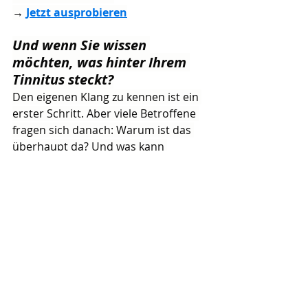
→ 
Jetzt ausprobieren
Und wenn Sie wissen 
möchten, was hinter Ihrem 
Tinnitus steckt?
Den eigenen Klang zu kennen ist ein 
erster Schritt. Aber viele Betroffene 
fragen sich danach: Warum ist das 
überhaupt da? Und was kann 
wirklich helfen?
Auf der Testerseite können Sie sich 
den kostenlosen Tinnitus-Kompass 
als PDF zusenden lassen. Darin 
finden Sie:
5 Ursachen-Typen – damit Sie 
einordnen können, welche 
Ebene bei Ihnen beteiligt sein 
könnte