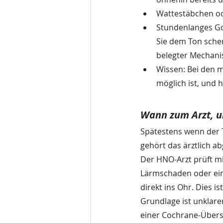
Wattestäbchen od
Stundenlanges Go
Sie dem Ton schen
belegter Mechan
Wissen: Bei den m
möglich ist, und h
Wann zum Arzt, u
Spätestens wenn der T
gehört das ärztlich ab
Der HNO-Arzt prüft mit
Lärmschaden oder ein 
direkt ins Ohr. Dies i
Grundlage ist unklarer
einer Cochrane-Übersi