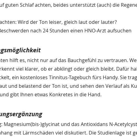
auf guten Schlaf achten, beides unterstützt (auch) die Regen
chten: Wird der Ton leiser, gleich laut oder lauter?
Beschwerden nach 24 Stunden einen HNO-Arzt aufsuchen
ngsmöglichkeit
n hilft es, nicht nur auf das Bauchgefühl zu vertrauen. We
erkennt viel klarer, ob er abklingt oder gleich bleibt. Dafür h
ckelt, ein kostenloses Tinnitus-Tagebuch fürs Handy. Sie trag
 laut und belastend der Ton ist, und sehen den Verlauf als K
 und gibt Ihnen etwas Konkretes in die Hand.
ungsergänzung
: Magnesium(bis-)glycinat und das Antioxidans N-Acetylcyst
g mit Lärmschäden viel diskutiert. Die Studienlage ist ge