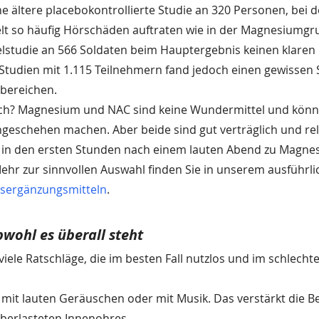
e ältere placebokontrollierte Studie an 320 Personen, bei de
t so häufig Hörschäden auftraten wie in der Magnesiumgr
elstudie an 566 Soldaten beim Hauptergebnis keinen klaren E
Studien mit 1.115 Teilnehmern fand jedoch einen gewissen S
bereichen.
sch? Magnesium und NAC sind keine Wundermittel und könn
eschehen machen. Aber beide sind gut verträglich und rela
 in den ersten Stunden nach einem lauten Abend zu Magnesi
ehr zur sinnvollen Auswahl finden Sie in unserem ausführlic
gsergänzungsmitteln
.
bwohl es überall steht
viele Ratschläge, die im besten Fall nutzlos und im schlechte
 mit lauten Geräuschen oder mit Musik. Das verstärkt die Be
überlasteten Innenohres.