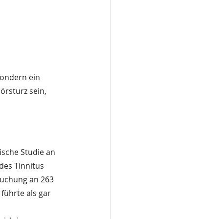
sondern ein 
örsturz sein, 
ische Studie an 
des Tinnitus 
suchung an 263 
ührte als gar 