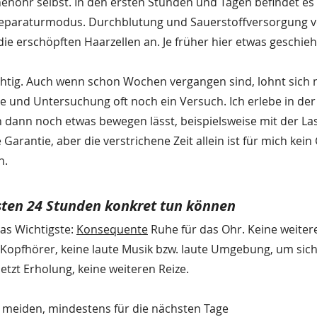
nenohr selbst. In den ersten Stunden und Tagen befindet es 
eparaturmodus. Durchblutung und Sauerstoffversorgung ve
 die erschöpften Haarzellen an. Je früher hier etwas geschieh
ichtig. Auch wenn schon Wochen vergangen sind, lohnt sich 
 und Untersuchung oft noch ein Versuch. Ich erlebe in der
h dann noch etwas bewegen lässt, beispielsweise mit der Las
 Garantie, aber die verstrichene Zeit allein ist für mich kein
n.
rsten 24 Stunden konkret tun können
as Wichtigste: 
Konsequente
 Ruhe für das Ohr. Keine weiter
Kopfhörer, keine laute Musik bzw. laute Umgebung, um sich
etzt Erholung, keine weiteren Reize.
meiden, mindestens für die nächsten Tage