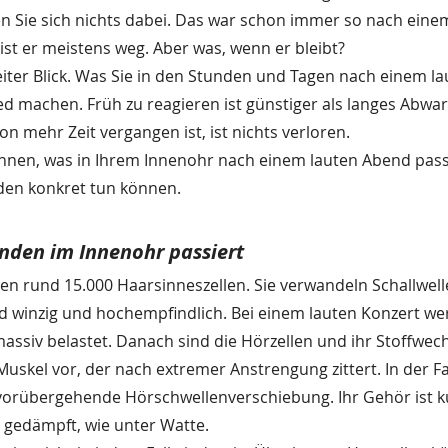
 Sie sich nichts dabei. Das war schon immer so nach einem
t er meistens weg. Aber was, wenn er bleibt?
weiter Blick. Was Sie in den Stunden und Tagen nach einem l
d machen. Früh zu reagieren ist günstiger als langes Abwar
n mehr Zeit vergangen ist, ist nichts verloren.
t Ihnen, was in Ihrem Innenohr nach einem lauten Abend pass
den konkret tun können. 
nden im Innenohr passiert
zen rund 15.000 Haarsinneszellen. Sie verwandeln Schallwell
nd winzig und hochempfindlich. Bei einem lauten Konzert we
assiv belastet. Danach sind die Hörzellen und ihr Stoffwech
 Muskel vor, der nach extremer Anstrengung zittert. In der 
vorübergehende Hörschwellenverschiebung. Ihr Gehör ist kur
gt gedämpft, wie unter Watte.