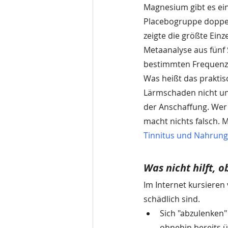
Magnesium gibt es ein
Placebogruppe doppel
zeigte die größte Einz
Metaanalyse aus fünf 
bestimmten Frequenz
Was heißt das prakti
Lärmschaden nicht ung
der Anschaffung. Wer
macht nichts falsch. M
Tinnitus und Nahrun
Was nicht hilft, o
Im Internet kursieren 
schädlich sind.
Sich "abzulenken"
ohnehin bereits 