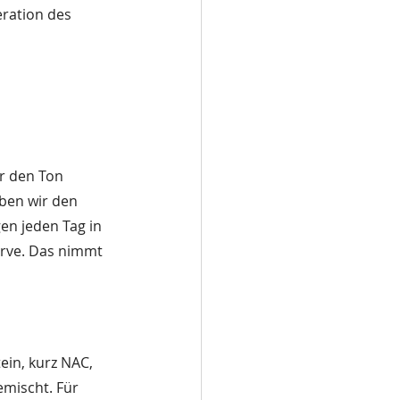
eration des 
r den Ton 
aben wir den 
en jeden Tag in 
urve. Das nimmt 
ein, kurz NAC, 
mischt. Für 