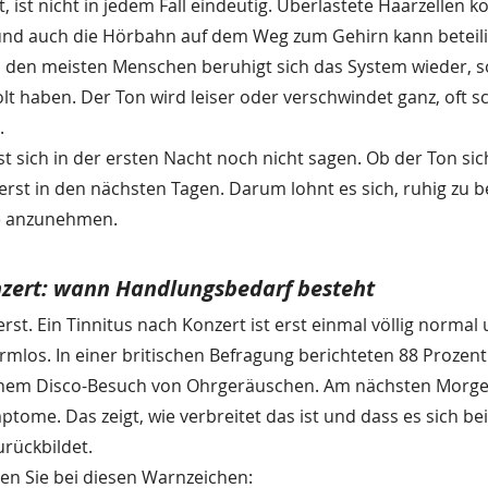
ist nicht in jedem Fall eindeutig. Überlastete Haarzellen kö
und auch die Hörbahn auf dem Weg zum Gehirn kann beteilig
Bei den meisten Menschen beruhigt sich das System wieder, s
lt haben. Der Ton wird leiser oder verschwindet ganz, oft s
.
st sich in der ersten Nacht noch nicht sagen. Ob der Ton sic
h erst in den nächsten Tagen. Darum lohnt es sich, ruhig zu b
te anzunehmen.
nzert: wann Handlungsbedarf besteht
rst. Ein Tinnitus nach Konzert ist erst einmal völlig normal 
rmlos. In einer britischen Befragung berichteten 88 Prozent
inem Disco-Besuch von Ohrgeräuschen. Am nächsten Morge
tome. Das zeigt, wie verbreitet das ist und dass es sich be
urückbildet.
ten Sie bei diesen Warnzeichen: