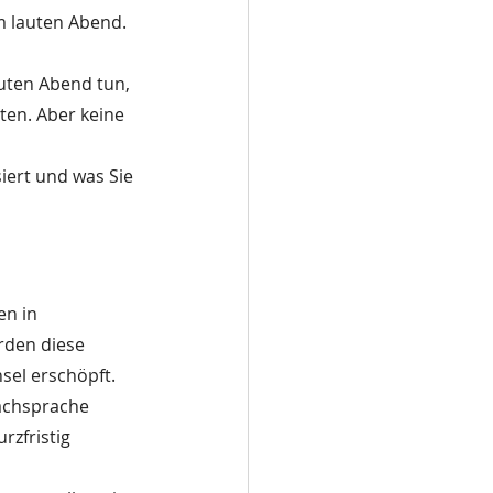
 lauten Abend. 
auten Abend tun, 
ten. Aber keine 
iert und was Sie 
en in 
rden diese 
sel erschöpft. 
Fachsprache 
zfristig 