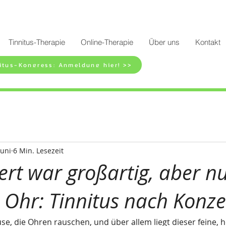
Tinnitus-Therapie
Online-Therapie
Über uns
Kontakt
itus-Kongress: Anmeldung hier! >>
Juni
6 Min. Lesezeit
rt war großartig, aber n
s Ohr: Tinnitus nach Konze
, die Ohren rauschen, und über allem liegt dieser feine, ho