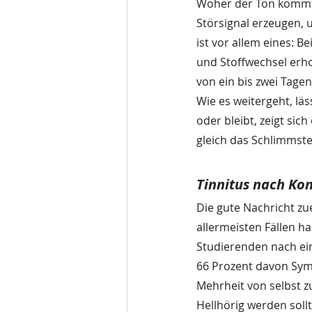
Woher der Ton kommt, 
Störsignal erzeugen, 
ist vor allem eines: 
und Stoffwechsel erho
von ein bis zwei Tagen
Wie es weitergeht, läs
oder bleibt, zeigt sic
gleich das Schlimms
Tinnitus nach Ko
Die gute Nachricht zue
allermeisten Fällen ha
Studierenden nach e
66 Prozent davon Symp
Mehrheit von selbst z
Hellhörig werden soll