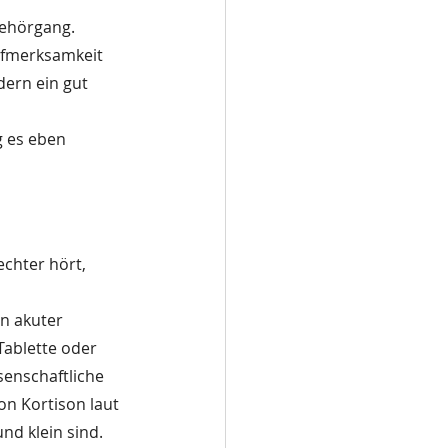
Gehörgang.
ufmerksamkeit 
dern ein gut 
g es eben 
chter hört, 
in akuter 
Tablette oder 
senschaftliche 
on Kortison laut 
d klein sind. 