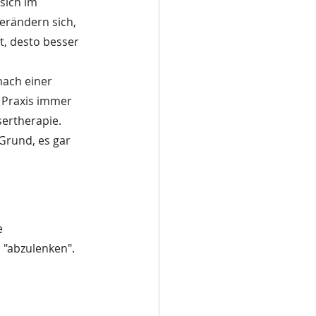
sich im 
rändern sich, 
t, desto besser 
nach einer 
 Praxis immer 
ertherapie. 
 Grund, es gar 
e 
 "abzulenken". 