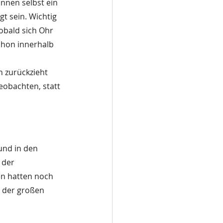
nnen selbst ein 
t sein. Wichtig 
obald sich Ohr 
chon innerhalb 
h zurückzieht 
eobachten, statt 
und in den 
 der 
n hatten noch 
i der großen 