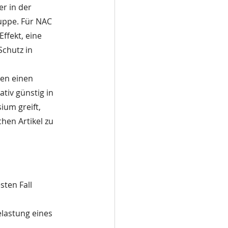
r in der 
uppe. Für NAC 
ffekt, eine 
chutz in 
en einen 
tiv günstig in 
um greift, 
hen Artikel zu 
sten Fall 
lastung eines 