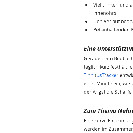
Viel trinken und 
Innenohrs
Den Verlauf beoba
Bei anhaltenden 
Eine Unterstützu
Gerade beim Beobachte
täglich kurz festhält, 
TinnitusTracker
 entwi
einer Minute ein, wie
der Angst die Schärfe
Zum Thema Nahr
Eine kurze Einordnung
werden im Zusammenhan