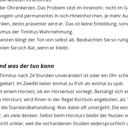
er Ohrenkerzen. Das Problem sitzt im Innenohr, nicht im 
ogeln und permanentes In-sich-Hineinhorchen. Je mehr A
ken, desto präsenter wird er. Das ist keine Einbildung, son
ismus der Tinnitus-Wahrnehmung.
eisten klingt der Ton von selbst ab. Beobachten Sie so ruhi
olen Sie sich Rat, wenn er bleibt.
nd was der tun kann
innitus nach 24 Stunden unverändert ist oder ein Ohr schle
geklärt. Im Zweifel lieber einmal zu früh als einmal zu spät.
 einem Hörtest, ob ein Hörverlust vorliegt. Bestätigt sich e
Hörsturz, wird Ihnen in der Regel Kortison angeboten, als 
st die Standardbehandlung. Was dabei oft untergeht: Die wis
, als viele denken. Selbst beim Hörsturz bleibt der Nutzen v
cht unklar, weil die vorhandenen Studien widersprüchlich un